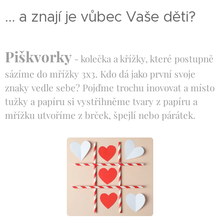
... a znají je vůbec Vaše děti?
Piškvorky
- kolečka a křížky, které postupně
sázíme do mřížky 3x3. Kdo dá jako první svoje
znaky vedle sebe? Pojďme trochu inovovat a místo
tužky a papíru si vystřihněme tvary z papíru a
mřížku utvoříme z brček, špejlí nebo párátek.