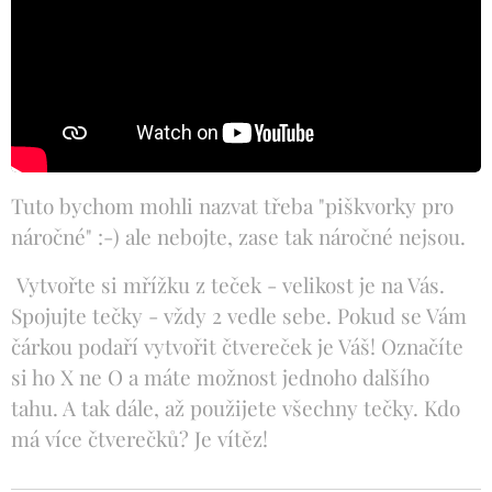
Tuto bychom mohli nazvat třeba "piškvorky pro
náročné" :-) ale nebojte, zase tak náročné nejsou.
Vytvořte si mřížku z teček - velikost je na Vás.
Spojujte tečky - vždy 2 vedle sebe. Pokud se Vám
čárkou podaří vytvořit čtvereček je Váš! Označíte
si ho X ne O a máte možnost jednoho dalšího
tahu. A tak dále, až použijete všechny tečky. Kdo
má více čtverečků? Je vítěz!