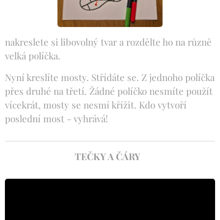
nakreslete si libovolný tvar a rozdělte ho na různě
velká políčka.
Nyní kreslíte mosty. Střídáte se. Z jednoho políčka
přes druhé na třetí. Žádné políčko nesmíte použít
vícekrát, mosty se nesmí křížit. Kdo vytvoří
poslední most - vyhrává!
TEČKY A ČÁRY