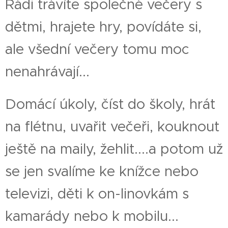
Rádi trávíte společné večery s
dětmi, hrajete hry, povídáte si,
ale všední večery tomu moc
nenahrávají...
Domácí úkoly, číst do školy, hrát
na flétnu, uvařit večeři, kouknout
ještě na maily, žehlit....a potom už
se jen svalíme ke knížce nebo
televizi, děti k on-linovkám s
kamarády nebo k mobilu...