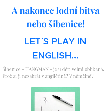
A nakonec lodní bitva
nebo šibenice!
LET´´ S PLAY IN
ENGLISH...
Šibenice - HANGMAN - je u dětí velmi oblíbená.
Proč si ji nezahrát v angličtině? V němčině?