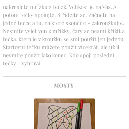
nakreslete mřížku z teček. Velikost je na Vás. A
potom tečky spojujte. Střídejte se. Začnete na
jedné tečce a tu, na které skončíte - zakroužkujte.
Nesmíte vyjet ven z mřížky, čáry se nesmí křížit a
tečka. která je v kroužku se smí použít jen jednou.
Startovní tečku můžete použít vícekrát, ale už ji
nesmíte použít jako konec. Kdo spojí poslední
tečky - vyhrává.
MOSTY