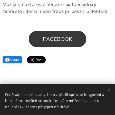
Možná si některou z her zamilujete a rádi si ji
zahrajete i doma, nebo třeba při čekání u doktora.
FACEBOOK
Share
© 2025 Hrasino s.r.o.,
Všechna práva vyhrazena.
Používáme cookies, abychom zajistili správné fungování a
bezpečnost našich stránek. Tím vám můžeme zajistit tu
LEGO® je ochranná známka LEGO Group, která
nejlepší zkušenost při jejich návštěvě.
nesponzoruje, neautorizuje ani neschvaluje tyto stránky.