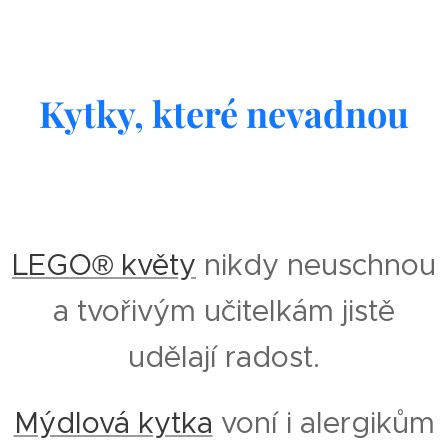
Kytky, které nevadnou
LEGO® květy
nikdy neuschnou
a tvořivým učitelkám jistě
udělají radost.
Mýdlová kytka
voní i alergikům