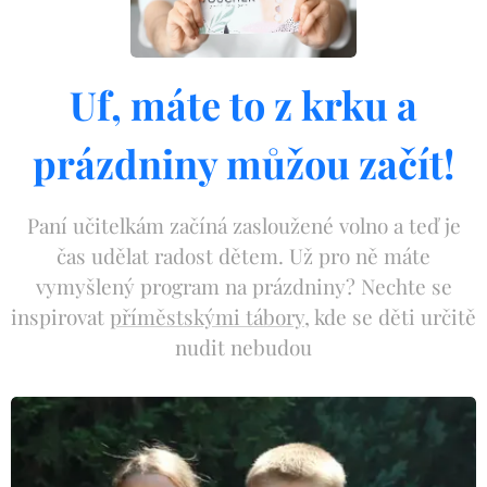
Uf, máte to z krku a
prázdniny můžou začít!
Paní učitelkám začíná zasloužené volno a teď je
čas udělat radost dětem. Už pro ně máte
vymyšlený program na prázdniny? Nechte se
inspirovat
příměstskými tábory
, kde se děti určitě
nudit nebudou